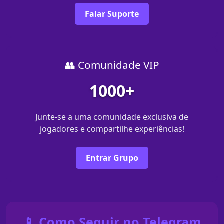
Falar Suporte
👥 Comunidade VIP
1000+
Junte-se a uma comunidade exclusiva de
jogadores e compartilhe experiências!
Entrar Grupo
📱 Como Seguir no Telegram