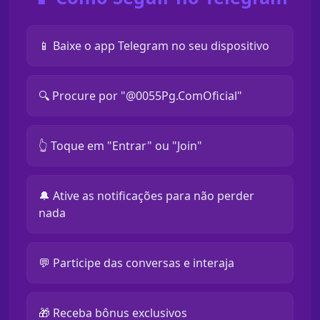
📱 Baixe o app Telegram no seu dispositivo
🔍 Procure por "@0055Pg.ComOficial"
👆 Toque em "Entrar" ou "Join"
🔔 Ative as notificações para não perder
nada
💬 Participe das conversas e interaja
🎁 Receba bônus exclusivos