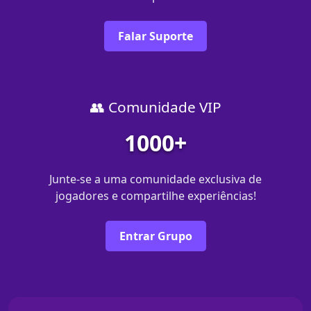
Falar Suporte
👥 Comunidade VIP
1000+
Junte-se a uma comunidade exclusiva de
jogadores e compartilhe experiências!
Entrar Grupo