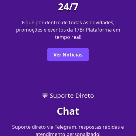
24/7
Fique por dentro de todas as novidades,
promoções e eventos da 17Br Plataforma em
tempo real!
Ver Notícias
💬 Suporte Direto
Chat
Suporte direto via Telegram, respostas rápidas e
atendimento personalizado!