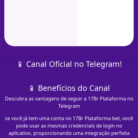
📱 Canal Oficial no Telegram!
📱 Benefícios do Canal
Descubra as vantagens de seguir a 17Br Plataforma no
Telegram
se você já tem uma conta no 17Br Plataforma bet, você
pode usar as mesmas credenciais de login no
aplicativo, proporcionando uma integração perfeita