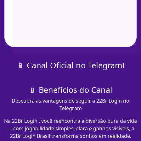
📱 Canal Oficial no Telegram!
📱 Benefícios do Canal
Descubra as vantagens de seguir a 22Br Login no
Telegram
Na 22Br Login , você reencontra a diversão pura da vida
— com jogabilidade simples, clara e ganhos visíveis, a
22Br Login Brasil transforma sonhos em realidade.