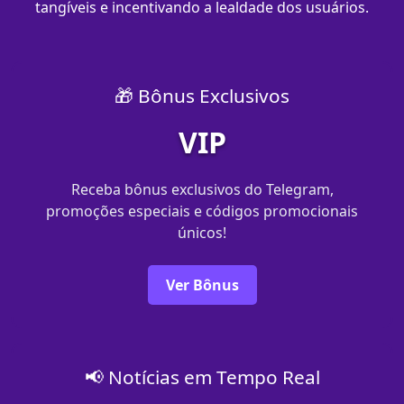
tangíveis e incentivando a lealdade dos usuários.
🎁 Bônus Exclusivos
VIP
Receba bônus exclusivos do Telegram,
promoções especiais e códigos promocionais
únicos!
Ver Bônus
📢 Notícias em Tempo Real