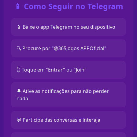
📱 Como Seguir no Telegram
📱 Baixe o app Telegram no seu dispositivo
🔍 Procure por "@365Jogos APPOficial"
👆 Toque em "Entrar" ou "Join"
🔔 Ative as notificações para não perder
nada
💬 Participe das conversas e interaja