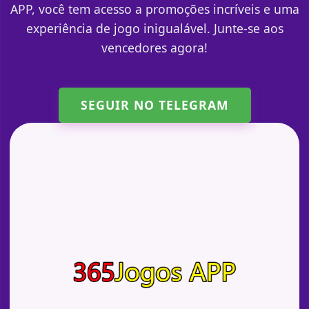
APP, você tem acesso a promoções incríveis e uma
experiência de jogo inigualável. Junte-se aos
vencedores agora!
SEGUIR NO TELEGRAM