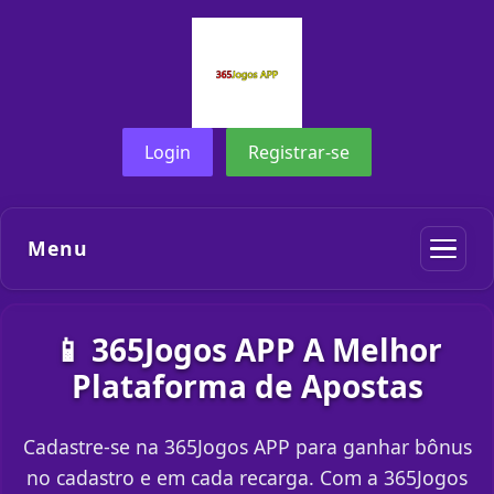
Login
Registrar-se
Menu
📱 365Jogos APP A Melhor
Plataforma de Apostas
Cadastre-se na 365Jogos APP para ganhar bônus
no cadastro e em cada recarga. Com a 365Jogos