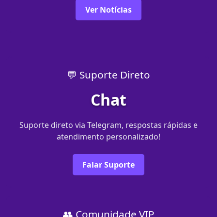
Ver Notícias
💬 Suporte Direto
Chat
Suporte direto via Telegram, respostas rápidas e
atendimento personalizado!
Falar Suporte
👥 Comunidade VIP