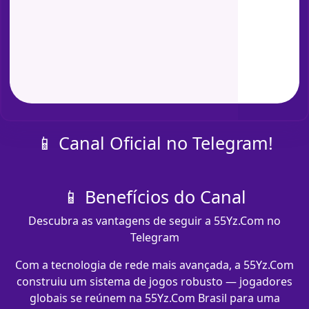
📱 Canal Oficial no Telegram!
📱 Benefícios do Canal
Descubra as vantagens de seguir a 55Yz.Com no
Telegram
Com a tecnologia de rede mais avançada, a 55Yz.Com
construiu um sistema de jogos robusto — jogadores
globais se reúnem na 55Yz.Com Brasil para uma