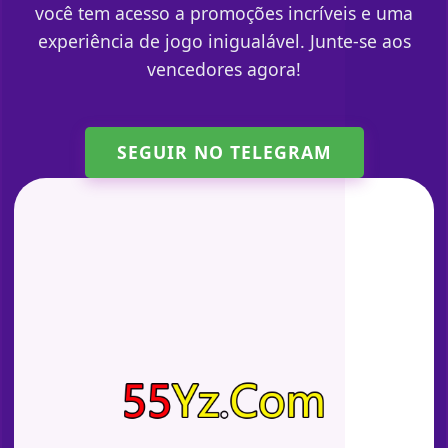
você tem acesso a promoções incríveis e uma
experiência de jogo inigualável. Junte-se aos
vencedores agora!
SEGUIR NO TELEGRAM