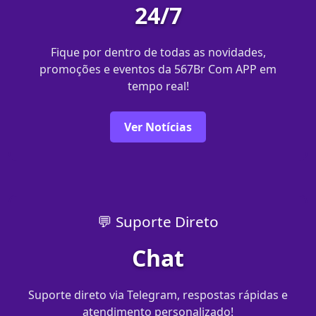
24/7
Fique por dentro de todas as novidades,
promoções e eventos da 567Br Com APP em
tempo real!
Ver Notícias
💬 Suporte Direto
Chat
Suporte direto via Telegram, respostas rápidas e
atendimento personalizado!