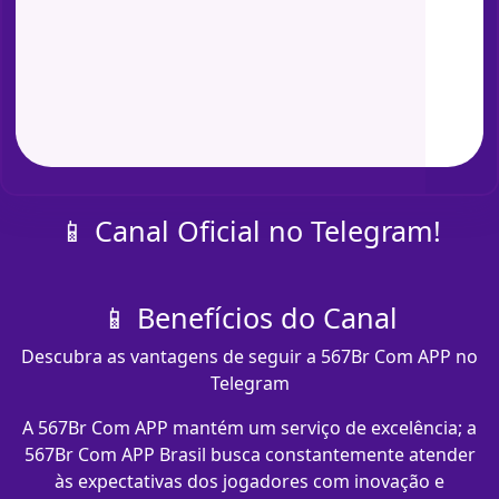
📱 Canal Oficial no Telegram!
📱 Benefícios do Canal
Descubra as vantagens de seguir a 567Br Com APP no
Telegram
A 567Br Com APP mantém um serviço de excelência; a
567Br Com APP Brasil busca constantemente atender
às expectativas dos jogadores com inovação e