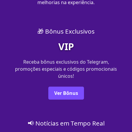
melhorias na experiência.
🎁 Bônus Exclusivos
VIP
Receba bônus exclusivos do Telegram,
promoções especiais e códigos promocionais
únicos!
Ver Bônus
📢 Notícias em Tempo Real