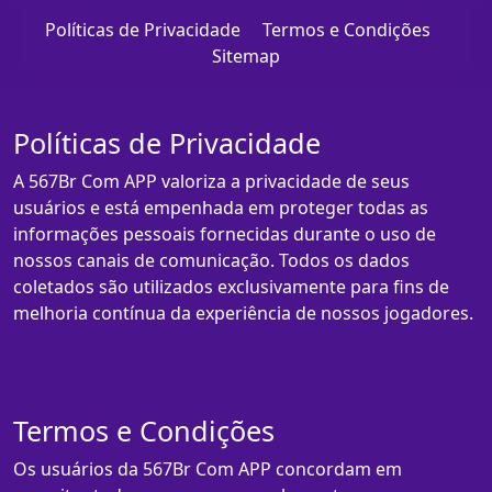
Políticas de Privacidade
Termos e Condições
Sitemap
Políticas de Privacidade
A 567Br Com APP valoriza a privacidade de seus
usuários e está empenhada em proteger todas as
informações pessoais fornecidas durante o uso de
nossos canais de comunicação. Todos os dados
coletados são utilizados exclusivamente para fins de
melhoria contínua da experiência de nossos jogadores.
Termos e Condições
Os usuários da 567Br Com APP concordam em