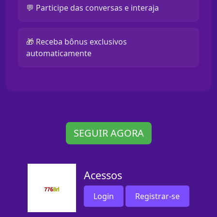
💬 Participe das conversas e interaja
🎁 Receba bônus exclusivos
automaticamente
SEGUIR AGORA
Acessos
Login
Registrar-se