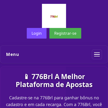
Login
Registrar-se
Menu
📱 776Brl A Melhor
Plataforma de Apostas
Cadastre-se na 776Brl para ganhar bônus no
cadastro e em cada recarga. Com a 776Brl, você