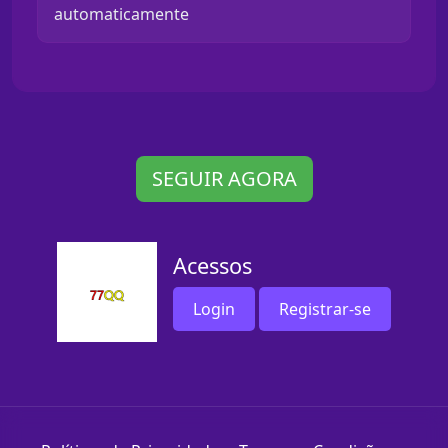
automaticamente
SEGUIR AGORA
Acessos
Login
Registrar-se