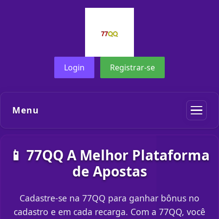
Login
Registrar-se
Menu
📱 77QQ A Melhor Plataforma
de Apostas
Cadastre-se na 77QQ para ganhar bônus no
cadastro e em cada recarga. Com a 77QQ, você