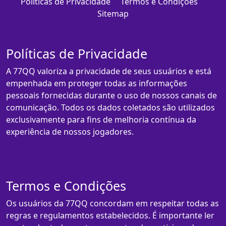
Políticas de Privacidade
Termos e Condições
Sitemap
Políticas de Privacidade
A 77QQ valoriza a privacidade de seus usuários e está
empenhada em proteger todas as informações
pessoais fornecidas durante o uso de nossos canais de
comunicação. Todos os dados coletados são utilizados
exclusivamente para fins de melhoria contínua da
experiência de nossos jogadores.
Termos e Condições
Os usuários da 77QQ concordam em respeitar todas as
regras e regulamentos estabelecidos. É importante ler