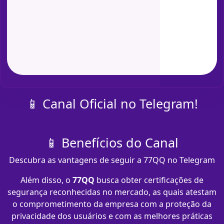
📱 Canal Oficial no Telegram!
📱 Benefícios do Canal
Descubra as vantagens de seguir a 77QQ no Telegram
Além disso, o
77QQ
busca obter certificações de
segurança reconhecidas no mercado, as quais atestam
o comprometimento da empresa com a proteção da
privacidade dos usuários e com as melhores práticas