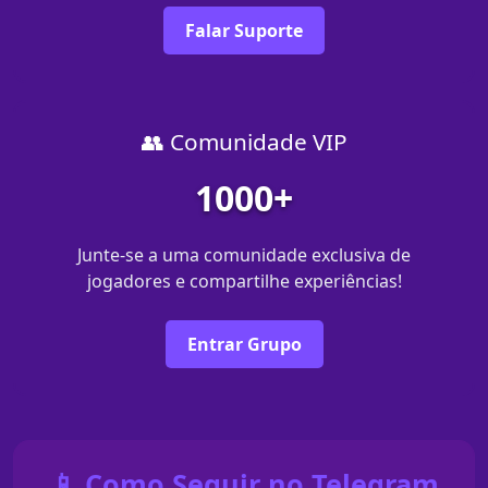
Falar Suporte
👥 Comunidade VIP
1000+
Junte-se a uma comunidade exclusiva de
jogadores e compartilhe experiências!
Entrar Grupo
📱 Como Seguir no Telegram