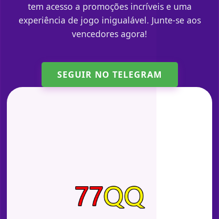
tem acesso a promoções incríveis e uma
experiência de jogo inigualável. Junte-se aos
vencedores agora!
SEGUIR NO TELEGRAM