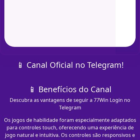
📱 Canal Oficial no Telegram!
📱 Benefícios do Canal
Descubra as vantagens de seguir a 77Win Login no
Telegram
Os jogos de habilidade foram especialmente adaptados
para controles touch, oferecendo uma experiência de
jogo natural e intuitiva. Os controles são responsivos e