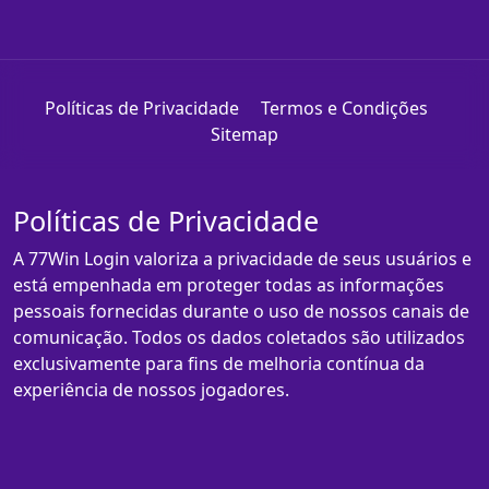
Políticas de Privacidade
Termos e Condições
Sitemap
Políticas de Privacidade
A 77Win Login valoriza a privacidade de seus usuários e
está empenhada em proteger todas as informações
pessoais fornecidas durante o uso de nossos canais de
comunicação. Todos os dados coletados são utilizados
exclusivamente para fins de melhoria contínua da
experiência de nossos jogadores.