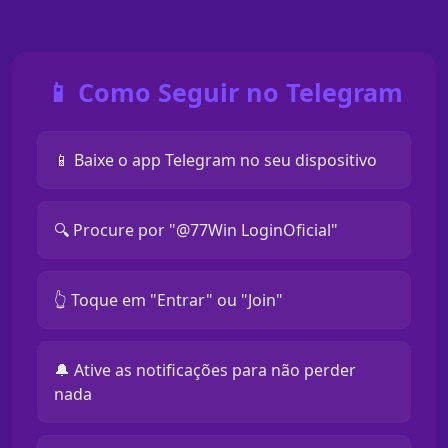
📱 Como Seguir no Telegram
📱 Baixe o app Telegram no seu dispositivo
🔍 Procure por "@77Win LoginOficial"
👆 Toque em "Entrar" ou "Join"
🔔 Ative as notificações para não perder
nada