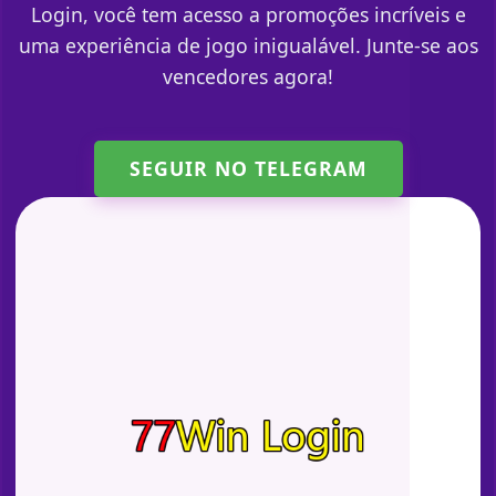
Login, você tem acesso a promoções incríveis e
uma experiência de jogo inigualável. Junte-se aos
vencedores agora!
SEGUIR NO TELEGRAM