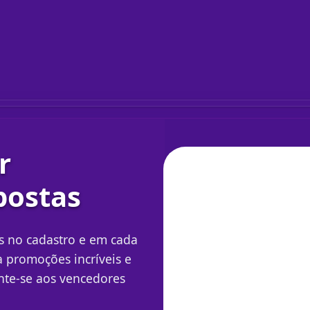
r
postas
s no cadastro e em cada
a promoções incríveis e
unte-se aos vencedores