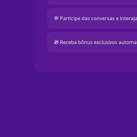
💬 Participe das conversas e interaj
🎁 Receba bônus exclusivos autom