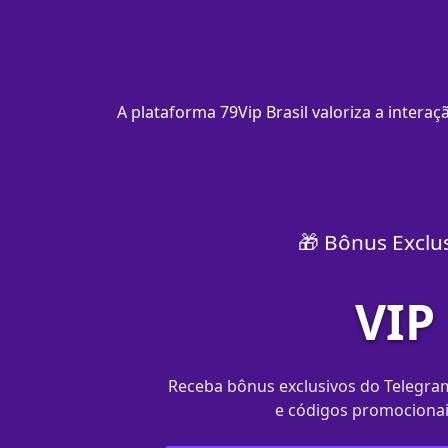
A plataforma 79Vip Brasil valoriza a inte
🎁 Bônus Exclu
VIP
Receba bônus exclusivos do Telegra
e códigos promocionai