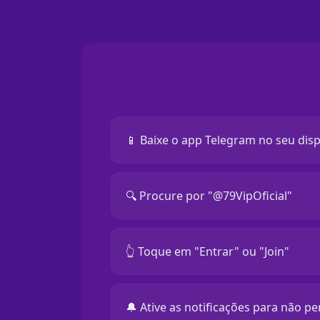
📱 Baixe o app Telegram no seu disp
🔍 Procure por "@79VipOficial"
👆 Toque em "Entrar" ou "Join"
🔔 Ative as notificações para não p