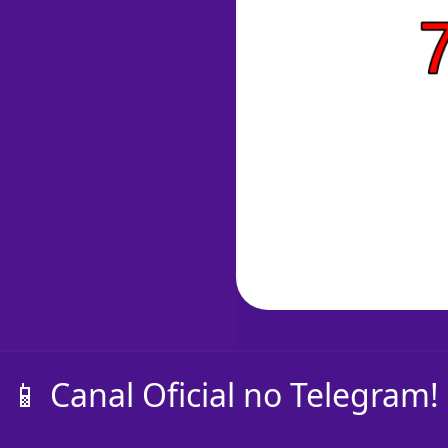
📱 Canal Oficial no Telegram!