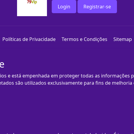
Login
Registrar-se
Políticas de Privacidade
Termos e Condições
Sitemap
de
ários e está empenhada em proteger todas as informações 
tados são utilizados exclusivamente para fins de melhoria