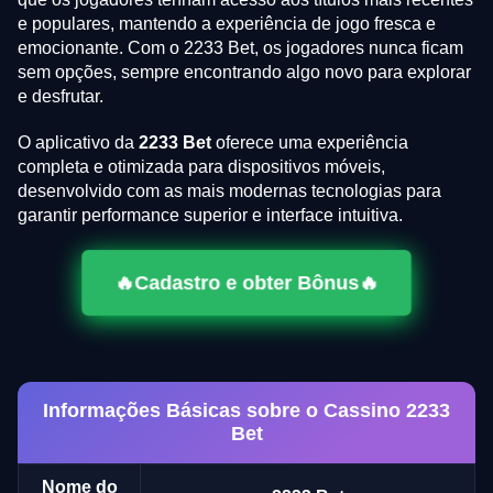
e populares, mantendo a experiência de jogo fresca e
emocionante. Com o 2233 Bet, os jogadores nunca ficam
sem opções, sempre encontrando algo novo para explorar
e desfrutar.
O aplicativo da
2233 Bet
oferece uma experiência
completa e otimizada para dispositivos móveis,
desenvolvido com as mais modernas tecnologias para
garantir performance superior e interface intuitiva.
🔥Cadastro e obter Bônus🔥
Informações Básicas sobre o Cassino 2233
Bet
Nome do