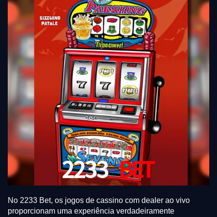
No 2233 Bet, os jogos de cassino com dealer ao vivo
proporcionam uma experiência verdadeiramente