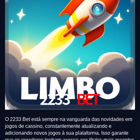
O 2233 Bet está sempre na vanguarda das novidades em
jogos de cassino, constantemente atualizando e
adicionando novos jogos à sua plataforma. Isso garante
que os jogadores tenham acesso aos títulos mais recentes