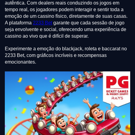
autêntica. Com dealers reais conduzindo os jogos em
tempo real, os jogadores podem interagir e sentir toda a
emoção de um cassino físico, diretamente de suas casas.
A plataforma
2233 Bet
garante que cada sessão de jogo
seja envolvente e social, oferecendo uma experiência de
cassino ao vivo que é difícil de superar.
Experimente a emoção do blackjack, roleta e baccarat no
2233 Bet, com gráficos incríveis e recompensas
emocionantes.