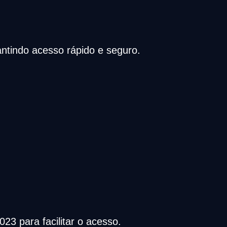
antindo acesso rápido e seguro.
23 para facilitar o acesso.