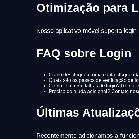
Otimização para 
Nosso aplicativo móvel suporta login
FAQ sobre Login
Como desbloquear uma conta bloqueada? 
Quais são os passos de verificação de lo
Como lidar com falhas de login? Reinicie
Precisa de ajuda adicional? Contate nos
Últimas Atualizaç
Recentemente adicionamos a funcional