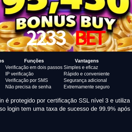
os
Funções
Vantagens
Verificação em dois passos
Simples e eficaz
IP verificação
Rápido e conveniente
Verificação por SMS
Segurança adicional
Não precisa de senha
Extremamente seguro
é protegido por certificação SSL nível 3 e utiliza
o login tem uma taxa de sucesso de 99.9% após 