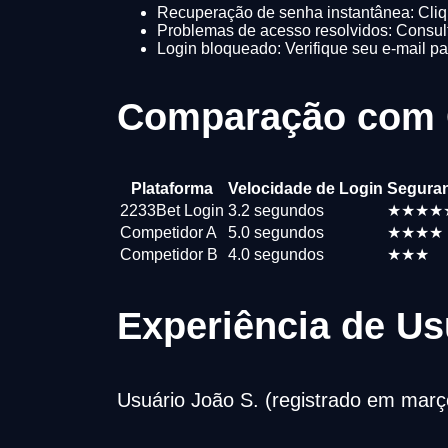
Recuperação de senha instantânea: Cliqu
Problemas de acesso resolvidos: Consult
Login bloqueado: Verifique seu e-mail pa
Comparação com 
Plataforma
Velocidade de Login
Segura
2233Bet Login
3.2 segundos
★★★★
Competidor A
5.0 segundos
★★★★
Competidor B
4.0 segundos
★★★
Experiência de Us
Usuário João S. (registrado em março